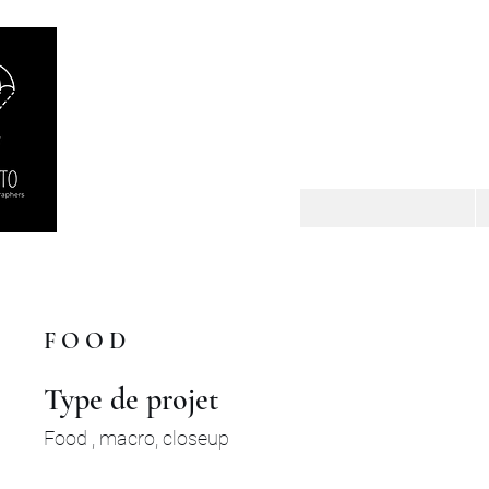
Rar
F O O D
Type de projet
Food , macro, closeup