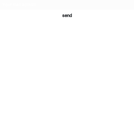
send
© 2023 par Rare-Earth-Photographers.net. Créé avec
Wix.com